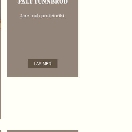
PALT TUNNBRÖD
Järn- och proteinrikt.
LÄS MER