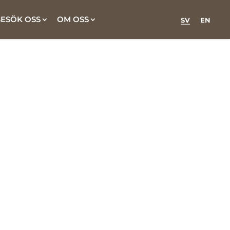
ESÖK OSS
OM OSS
SV
EN